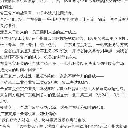
缓解口罩供应紧缺，格力、广汽、比亚迪等企业迅速转战防疫物资生产
的韧性。
工复产挑战重重，但是办法总比困难多。
月10日起，广东采取一系列科学有力措施，让人流、物流、资金流有
良好条件。
是人干出来的，员工回到火热的生产线上。
仕“复工专机”在广州白云国际机场平稳降落。130多名员工刚下飞机
专车、乘上专列、登上包机……广东通过点对点、一站式服务等方式，掀
，全省已开展点对点专车服务1251班次，开行省际入粤专列40趟，为我省
情吓不退复产的脚步，机器加快运转起来。
莞悦宝服装的生产线忙碌不停，一批批服装以最快速度销往欧美市场。公
把失去的时间补回来！”
工复产步伐提速，数据勾勒出一条条不断攀升的曲线——
规上工业企业复工突破5万家，复工率达93.9%。
省重点外贸企业复工率达93%，重点外贸企业务工人员返岗率超七成。
南方电网广东电网公司的数据显示，复工第三周（2月24日—3月1日）
.7%。
情之下，全球供应链火热启动。这是广东经济韧性的彰显。
东支撑：全球供应，稳住信心
我们所有人站在一起，终将赢得这场病毒防疫战”
呜——”轰鸣划破宁静，满载广东制造的中欧班列徐徐开出广州大朗铁