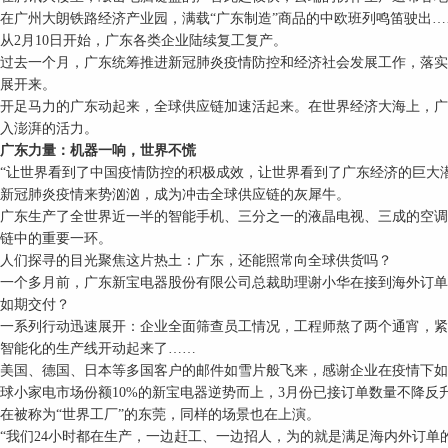
广州大朗铁路经济产业园，满载“广东制造”商品的中欧班列鸣笛驶出…
2月10日开始，广东各类企业陆续复工复产。
去一个月，广东统筹推进新冠肺炎疫情防控和经济社会发展工作，落实
展开来。
足马力的广东动起来，全球供应链加速活起来。在世界经济大海上，广
入澎湃的活力。
东力量：机器一响，世界不慌
让世界看到了中国疫情防控的积极成效，让世界看到了广东经济的巨大潜
冠肺炎疫情来势汹汹，成为冲击全球供应链的灰犀牛。
东生产了全世界近一半的智能手机、三分之一的液晶电视、三成的空调
链中的重要一环。
们探寻的目光聚焦这片热土：广东，还能照常向全球供货吗？
个多月前，广东新宝电器股份有限公司总裁助理谢小华在接到海外订单
如期交付？
系列行动迅速展开：企业全面筛查员工情况，工程师熬了两个通宵，紧
智能化的生产线开动起来了……
国、德国、日本等多国客户的邮件如雪片般飞来，感谢企业在疫情下如
球小家电市场份额10%的新宝电器逆势而上，3月份已接订单数量不降反升
被称为“世界工厂”的东莞，同样的场景也在上演。
们24小时都在生产，一边赶工、一边招人，为的就是满足海内外订单的