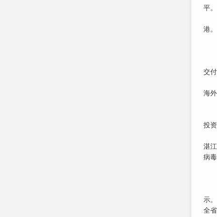
平。
广州
港。
风驰
挑
广
交付
“疫
海外
广
华南
投资
广东
湛江
病毒
“我
信
“今
示。
全省