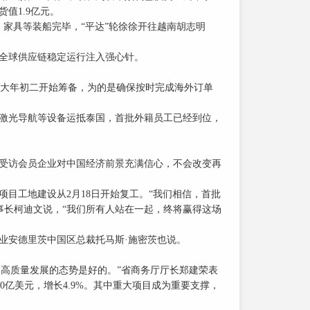
货值1.9亿元。
家具等装船完毕，“平达”轮徐徐开往越南胡志明
全球供应链稳定运行注入强心针。
大年初二开始筹备，为的是确保按时完成海外订单
激光导航等设备运抵泰国，首批外籍员工已经到位，
受访会员企业对中国经济前景充满信心，不会改变再
目工地建设从2月18日开始复工。“我们相信，首批
董事长柯迪文说，“我们所有人站在一起，终将赢得这场
业安德里茨中国区总裁托马斯·施密茨也说。
目高质量发展的态势是好的。”省商务厅厅长郑建荣表
0亿美元，增长4.9%。其中重大项目成为重要支撑，