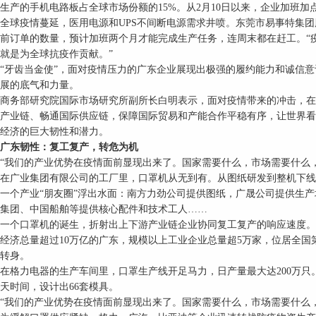
生产的手机电路板占全球市场份额的15%。从2月10日以来，企业加班加点
疫情蔓延，医用电源和UPS不间断电源需求井喷。东莞市易事特集团股
前订单的数量，预计加班两个月才能完成生产任务，连周末都在赶工。“
就是为全球抗疫作贡献。”
齿当金使”，面对疫情压力的广东企业展现出极强的履约能力和诚信意
展的底气和力量。
务部研究院国际市场研究所副所长白明表示，面对疫情带来的冲击，在
产业链、畅通国际供应链，保障国际贸易和产能合作平稳有序，让世界看
经济的巨大韧性和潜力。
东韧性：复工复产，转危为机
我们的产业优势在疫情面前显现出来了。国家需要什么，市场需要什么，
广业集团有限公司的工厂里，口罩机从无到有。从图纸研发到整机下线，
产业“朋友圈”浮出水面：南方力劲公司提供图纸，广晟公司提供生产
集团、中国船舶等提供核心配件和技术工人……
个口罩机的诞生，折射出上下游产业链企业协同复工复产的响应速度。
总量超过10万亿的广东，规模以上工业企业总量超5万家，位居全国第
转身。
力电器的生产车间里，口罩生产线开足马力，日产量最大达200万只
0天时间，设计出66套模具。
们的产业优势在疫情面前显现出来了。国家需要什么，市场需要什么，