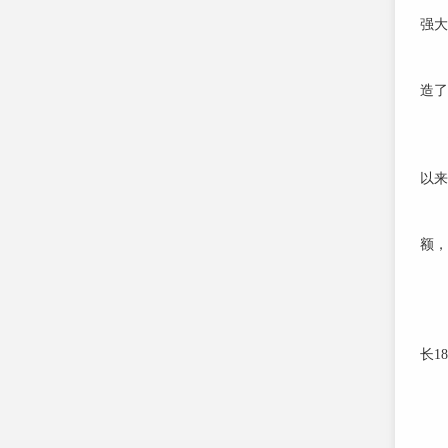
为
强大
复
自2
造了
活
格兰
坐上
以来
疫
东
额，
复
全省
全
来自
长18
疫
广
“
“呜