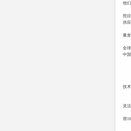
他们
全球
照目
供应
“牙
量发
商
全球
中国
广
“
在
一个
技术
一
经济
灵活
在格
用1
“我