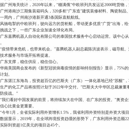
据广州海关统计，2020年以来，“穗满俄”中欧班列共发运近2000吨货物，
港南沙三期集装箱码头，320多柜“广东造”建筑装修材料、陶瓷制品、
一周内，广州南沙港新开通3条国际直航航线。
电掣的中欧班列，驶向远方的货柜船，带动更多优质“广货”出海，给
战之下，一些广东企业加速全球化布局。
东嘉腾机器人自动化有限公司的泰国技术服务中心启动运营。该中心从
。
情带来危机，也带来机会。”嘉腾机器人副总裁陈洪波表示，磁导航、
技术服务与市场开拓将提速。
东支撑，稳住供应，稳住信心。
美国商会发布的《新型冠状病毒疫情的影响特别报告》显示，75%的
计划。
湛江东海岛，投资超百亿的巴斯夫（广东）一体化基地已经“苏醒”，项
生产的化工产品将按照计划于2022年中交付。”巴斯夫大中华区总裁兼
防疫战。”
们看好中国发展的前景，将持续加大在中国、在广东的投资。”奥资企
心比黄金更重要。
年1月，全省实际利用外资增长1.5%，我省利用外资特别是外资大项
数据显示，2019年，在全球跨境投资趋缓的形势下，广东利用外资总额22
实际到资超1亿美元的项目达45个。