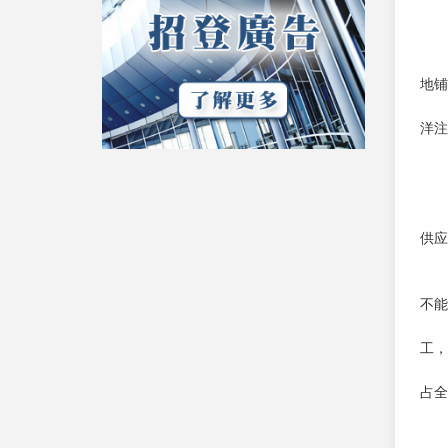
在
从
过
地铺
开
洋注
广
“
新
广
供应
人
一
不能
一
工，
美
占全
在
“我