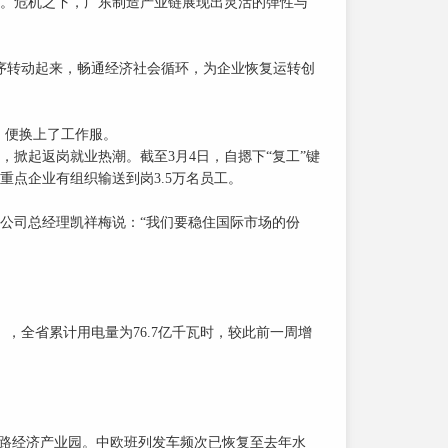
。危机之下，广东制造产业链展现出灵活的弹性与
序转动起来，畅通经济社会循环，为企业恢复运转创
，便换上了工作服。
起返岗就业热潮。截至3月4日，自摁下“复工”键
重点企业有组织输送到岗3.5万名员工。
司总经理凯祥梅说：“我们要稳住国际市场的份
，全省累计用电量为76.7亿千瓦时，较此前一周增
路经济产业园。中欧班列发车频次已恢复至去年水