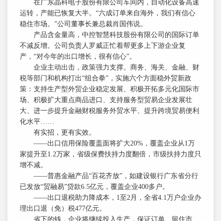
在广东晶科电子股份有限公司车间内，自动化设备高速
运转，产能已恢复大半。“六成订单来自海外，我们有信心
稳住市场。”公司董事长兼总裁肖国伟说。
产品含金量高，中控智慧科技股份有限公司的国际订单
不减反增。公司负责人罗威正忙着帮更多上下游企业复
产，“对今年的出口增长，很有信心”。
企业主动出击，政策强力支撑。商务、海关、金融、财
税等部门和机构打出“组合拳”，实施六个方面稳外贸新政
策：支持生产型外贸企业稳定发展、积极开拓多元化国际市
场、积极扩大重点商品进口、支持服务型贸易企业发展壮
大、进一步提升金融财税服务外贸水平、提升跨境贸易便利
化水平……
有实招，更有实效。
——出口信用保险覆盖面将扩大20%，覆盖企业从1万
家提升至1.2万家，省级保费扶持力度翻倍，市级扶持力度只
增不减。
——普惠金融产品“百花齐放”，如建设银行广东省分行
已发放“贸融易”贷款6.5亿元，覆盖企业400多户。
——出口退税助力降成本，1至2月，全省4.1万户企业办
理出口退（免）税477亿元。
省下的钱，企业将继续投入生产，保证订单、留住市