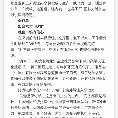
贸企业务工人员返岗率超七成，生产一线马力十足。通过保
订单、广积粮、拓通道、强内功，“世界工厂”正努力维护全
球供应链稳定。
保订单
出台六大“实招”
稳住市场有信心
在深圳前海利丰供应链的仓库里，复工以来，工作量比
平时增加了3至5倍。“每天要处理1万多个跨境电商订
单。”利丰供应链管理（中国）有限公司客服部经理陆美英
说。
2月18日，跨境电商龙头企业唯品会拿下AEO高级认证
企业证书。“解了燃眉之急，今年扩张更有底气了。”唯品会
（中国）有限公司高级总监黄勇松了口气，有了这项认证，
货物可以在多个国家优先通关、更少查验，还有税收担保优
惠，有效缓解了疫情影响。
跨境电商率先“冲锋”，为广东稳外贸注入新动力。
“关键是保订单，这是出口企业的生命。”商务部原副部
长、中国国际经济交流中心副理事长魏建国认为，疫情冲击
只是短暂的，我国高水平开放的势头不会变。广东政企合
力、抱团取暖、开了好头，为全年外贸稳增长打下基础。