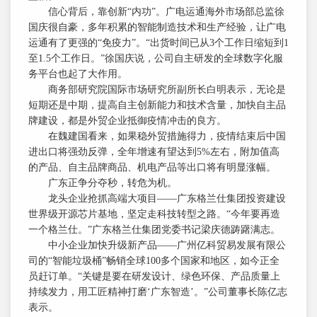
信心背后，靠创新“内功”。广电运通海外市场部总监徐
国庆很自豪，多年积累的智能制造技术和生产经验，让广电
运通有了更强的“免疫力”。“出货时间已从3个工作日缩短到1
至1.5个工作日。”徐国庆说，公司自主研发的全球数字化服
务平台也起了大作用。
商务部研究院国际市场研究所副所长白明表示，无论是
短期还是中期，提高自主创新能力和技术含量，加快自主品
牌建设，都是外贸企业抵御疫情冲击的良方。
在魏建国看来，如果稳外贸措施得力，疫情结束后中国
进出口将强劲反弹，全年增速有望达到5%左右，附加值高
的产品、自主品牌商品、机电产品等出口将有明显涨幅。
广东正争分夺秒，转危为机。
龙头企业抢抓高端大项目——广东格兰仕集团投资建设
世界级开源芯片基地，坚定走科技转型之路。“今年要再造
一个格兰仕。”广东格兰仕集团党委书记梁庆德踌躇满志。
中小企业加快升级新产品——广州亿科贸易发展有限公
司的“智能垃圾桶”畅销全球100多个国家和地区，如今正全
员赶订单。“关键是要在研发设计、绿色环保、产品质量上
持续发力，用工匠精神打磨‘广东智造’。”公司董事长陈亿志
表示。