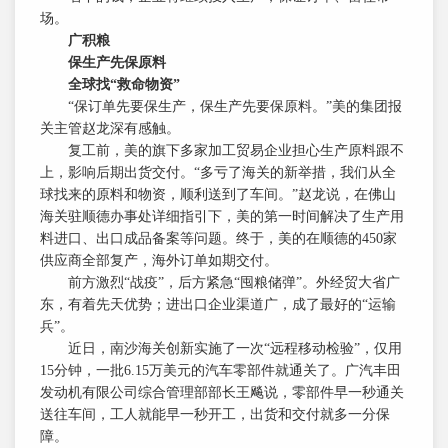
场。
广积粮
保生产先保原料
全球找“救命物资”
“保订单先要保生产，保生产先要保原料。”美的集团报
关主管赵龙深有感触。
复工前，美的旗下多家加工贸易企业担心生产原料跟不
上，影响后期出货交付。“多亏了海关的新举措，我们从全
球找来的原料和物资，顺利送到了车间。”赵龙说，在佛山
海关驻顺德办事处详细指引下，美的第一时间解决了生产用
料进口、出口成品备案等问题。终于，美的在顺德的450家
供应商全部复产，海外订单如期交付。
前方激烈“战疫”，后方紧急“囤粮储弹”。外经贸大省广
东，有着先天优势；进出口企业渠道广，成了最好的“运输
兵”。
近日，南沙海关创新实施了一次“远程移动检验”，仅用
15分钟，一批6.15万美元的汽车零部件就通关了。广汽丰田
发动机有限公司综合管理部部长王飚说，零部件早一秒通关
送往车间，工人就能早一秒开工，出货和交付就多一分保
障。