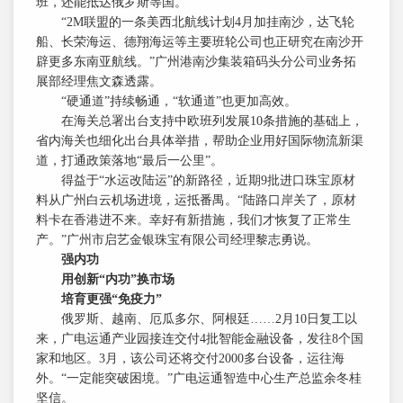
班，还能抵达俄罗斯等国。
“2M联盟的一条美西北航线计划4月加挂南沙，达飞轮
船、长荣海运、德翔海运等主要班轮公司也正研究在南沙开
辟更多东南亚航线。”广州港南沙集装箱码头分公司业务拓
展部经理焦文森透露。
“硬通道”持续畅通，“软通道”也更加高效。
在海关总署出台支持中欧班列发展10条措施的基础上，
省内海关也细化出台具体举措，帮助企业用好国际物流新渠
道，打通政策落地“最后一公里”。
得益于“水运改陆运”的新路径，近期9批进口珠宝原材
料从广州白云机场进境，运抵番禺。“陆路口岸关了，原材
料卡在香港进不来。幸好有新措施，我们才恢复了正常生
产。”广州市启艺金银珠宝有限公司经理黎志勇说。
强内功
用创新“内功”换市场
培育更强“免疫力”
俄罗斯、越南、厄瓜多尔、阿根廷……2月10日复工以
来，广电运通产业园接连交付4批智能金融设备，发往8个国
家和地区。3月，该公司还将交付2000多台设备，运往海
外。“一定能突破困境。”广电运通智造中心生产总监余冬桂
坚信。