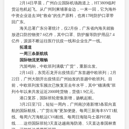
2月14日早晨，广州白云国际机场跑道上，HT3809临时
货运包机起飞。从广州到柬埔寨金边，一来一回，它为海外
中资企业送去3吨“救命”的生产原料，也将17吨防护口罩带
回广东。
海关总署广东分署统计，仅2月份，广东省内海关就验
放进口防控物资7.6亿件，其中口罩、防护服等防护用品7.4
亿件，源源不断运往医疗抗疫一线和企业生产一线。
拓通道
一周三条新航线
国际物流更顺畅
汽笛鸣响，中欧班列满载“广货”，重新出发。
2月14日，东莞石龙开出疫情后广东首趟中欧班列；2月
22日，广州大朗开出疫情后广州始发的首趟中欧班列。目
前，中欧班列发车频次已恢复至去年水平，其中“穗满俄”班
列今年以来共发运近2000吨货物，货值1.9亿元。
港口复苏，国际班轮密集新增，扬帆起航。
3月2日至7日，短短一周内，广州南沙港新增3条双向直
航的国际航线，“广货出海”更加便捷。每周三新海丰SVT1航
线、每周六万海航运CV6航线、每周日海陆马士基PH5航
线……这些国际班轮3天直达越南海防港、5天直达泰国林查