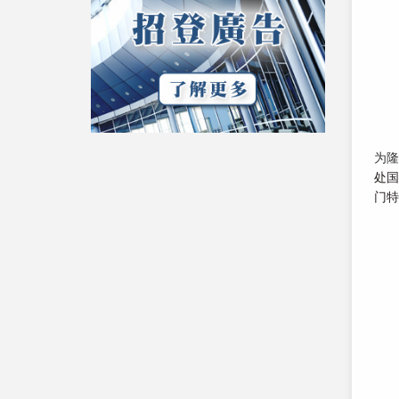
为
处
门特