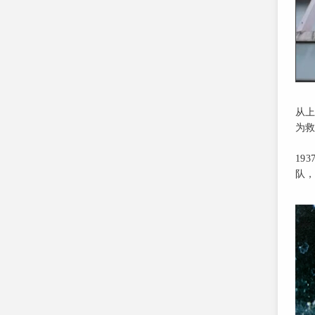
从
为
19
队