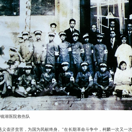
门镜湖医院救伤队
悬义壶济贫苦，为国为民献终身。”在长期革命斗争中，柯麟一次又一